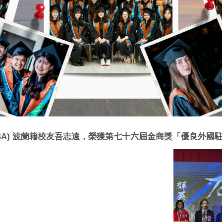
MBA) 波蘭籍校友吾志遠，榮獲第七十六屆金商獎「優良外國