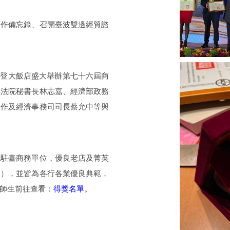
合作備忘錄、召開臺波雙邊經貿諮
喜來登大飯店盛大舉辦第七十六屆商
立法院秘書長林志嘉、經濟部政務
合作及經濟事務司司長蔡允中等與
國駐臺商務單位，優良老店及菁英
家），並皆為各行各業優良典範，
師生前往查看：
得獎名單
。