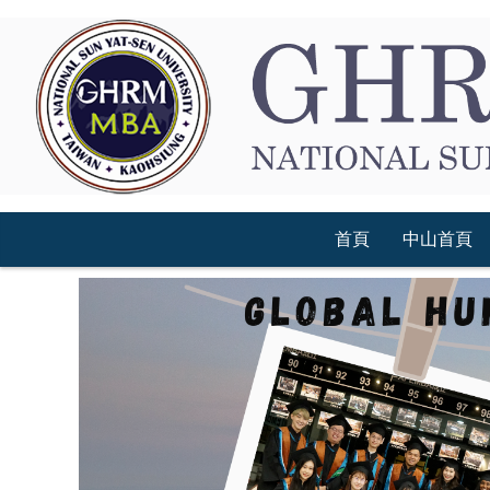
跳
到
主
要
內
容
區
首頁
中山首頁